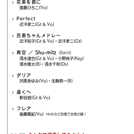
♪ 花束を君に
進藤ひろこ(Vo)
♪ Perfect
近澤孝二(Gt & Vo)
♪ 百恵ちゃんメドレー
近澤知子(Gt & Vo)・近澤孝二(Gt)
Shu-mitz
♪ 青空 ／
(Band)
清水達也(Gt & Vo)・小野尚子(Key)
清水脩太(B)・清水千秋(Ds)
♪ ダリア
沢原あゆみ(Vo)・生駒恭一(B)
♪ 遠くへ
新谷遊(Gt & Vo)
♪ フレア
後藤篤紀(Vo)
NHKのど自慢で合格の鐘！