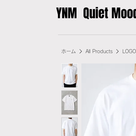
YNM Quiet Mood
ホーム
All Products
LOGO 