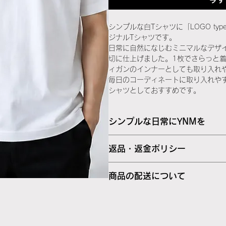
シンプルな白Tシャツに「LOGO typ
ジナルTシャツです。
日常に自然になじむミニマルなデザ
切に仕上げました。1枚でさらっと
ィガンのインナーとしても取り入れ
毎日のコーディネートに取り入れや
シャツとしておすすめです。
シンプルな日常にYNMを
シンプルで着回しやすいホワイトTシ
返品・返金ポリシー
商品に不良があった場合、またはご
「LOGO type-YANAME」を
商品の配送について
商品到着後7日以内にご連絡くださ
徴です。主張しすぎないロゴ表現な
応いたします。
く、デニムやスラックス、スカート
・配送対象地域：日本国内
お客様都合による返品・交換（イメ
ただけます。
等）は原則としてお受けしておりま
・発送目安：ご注文確認後、3営業
ご不明点がある場合は、ご購入前に