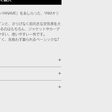
e-YANAME」をあしらった、YNMオリ
インと、さりげなく前向きな空気感を大
着るのはもちろん、ジャケットやカーデ
やすい、使いやすい一枚です。
すく、気負わず着られるベーシックなT
ャツです。
注文内容と異なる商品が届いた場合は、
取り入れた、控えめで洗練されたデザインが特
い。確認のうえ、返品または交換にて対
ので、普段のスタイルに取り入れやす
など幅広いコーディネートに合わせてい
ージ違い、サイズ違い、ご注文間違い
せん。
日以内に発送いたします
お問い合わせください。