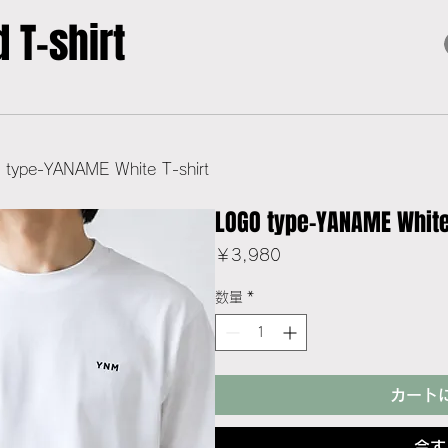
 T-shirt
type-YANAME White T-shirt
LOGO type-YANAME White 
価
￥3,980
格
数量
*
カート
今す