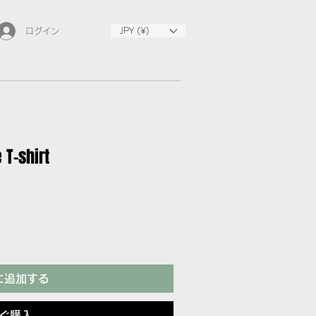
JPY (¥)
ログイン
T-shirt
に追加する
ぐ購入